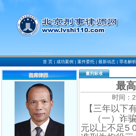
首 页
成功案例
案件委托
最新动态
罪名解
|
|
|
|
量刑标准
最高
时间：
2
【三年以下
（一）诈骗不足
元以上不足5 