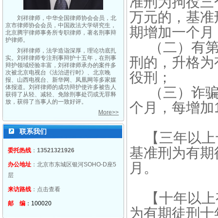
准刑为拘役三个
万元的，基准
刘祥律师，中华全国律师协会会员，北
京市律师协会会员，中国政法大学研究生，
期增加一个月
北京腾宇律师事务所专职律师，著名刑事辩
护律师。
（二）有第
刘祥律师，法学造诣深厚，理论功底扎
实。刘祥律师专注刑事辩护十五年，在刑事
刑的，升格为
辩护领域经验丰富，刘祥律师承办的案件多
次被北京电视台《法治进行时》、北京晚
役刑；
报、山西电视台、新华网、凤凰网等多家媒
体报道。刘祥律师的成功辩护使许多被告人
（三）诈骗3
获得了从轻、减轻、免除刑事处罚或无罪释
放，获得了当事人的一致好评。
个月，每增加
More>>
联系我们
【三年以上十
基准刑为有期
委托热线
：
13521321926
月。
办公地址
：北京市东城区银河SOHO-D座5
层
来访路线
：
点击查看
【十年以上有
邮 编
：100020
为有期徒刑十